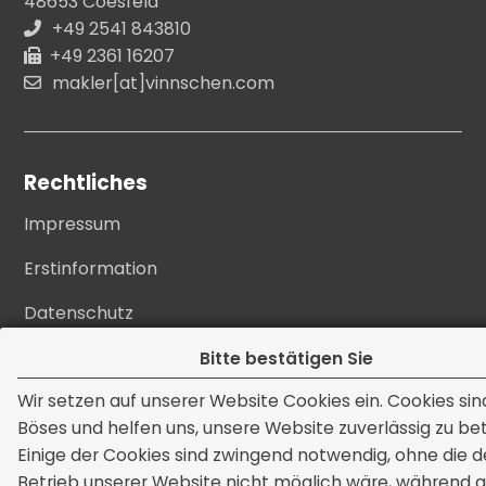
48653 Coesfeld
+49 2541 843810
+49 2361 16207
makler[at]vinnschen.com
Rechtliches
Impressum
Erstinformation
Datenschutz
Bildnachweise
Bitte bestätigen Sie
Wir setzen auf unserer Website Cookies ein. Cookies sin
Cookie-Einstellungen
Böses und helfen uns, unsere Website zuverlässig zu be
Einige der Cookies sind zwingend notwendig, ohne die d
Betrieb unserer Website nicht möglich wäre, während 