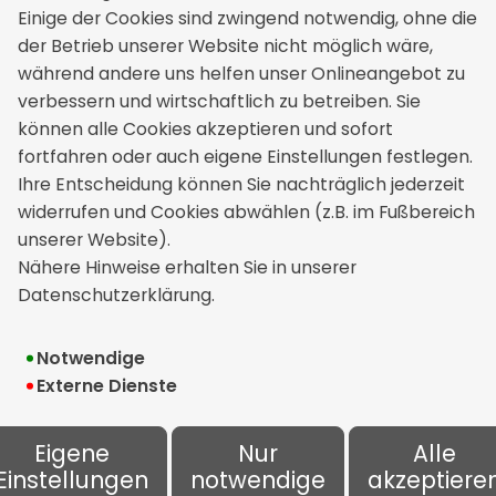
Einige der Cookies sind zwingend notwendig, ohne die
Versicherungsmakler GmbH & Co. KG
der Betrieb unserer Website nicht möglich wäre,
Basteiwall 13
während andere uns helfen unser Onlineangebot zu
48653 Coesfeld
verbessern und wirtschaftlich zu betreiben. Sie
+49 2541 843810
können alle Cookies akzeptieren und sofort
+49 2361 16207
fortfahren oder auch eigene Einstellungen festlegen.
makler[at]vinnschen.com
Ihre Entscheidung können Sie nachträglich jederzeit
widerrufen und Cookies abwählen (z.B. im Fußbereich
unserer Website).
Rechtliches
Nähere Hinweise erhalten Sie in unserer
Datenschutzerklärung.
Impressum
Erstinformation
Notwendige
Externe Dienste
Datenschutz
Bildnachweise
Eigene
Nur
Alle
Einstellungen
notwendige
akzeptiere
Cookie-Einstellungen